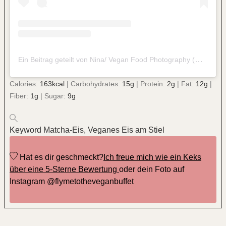
Ein Beitrag geteilt von Nina/ Vegan Food Photography (@flymetotheveganbuffet)
Calories:
163
kcal
|
Carbohydrates:
15
g
|
Protein:
2
g
|
Fat:
12
g
|
Fiber:
1
g
|
Sugar:
9
g
Keyword
Matcha-Eis, Veganes Eis am Stiel
Hat es dir geschmeckt?
Ich freue mich wie ein Keks
über eine 5-Sterne Bewertung
oder dein Foto auf
Instagram @flymetotheveganbuffet