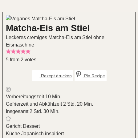
Matcha-Eis am Stiel
Leckeres cremiges Matcha-Eis am Stiel ohne
Eismaschine
5
from
2
votes
Rezept drucken
Pin Recipe
Minuten
Vorbereitungszeit
10
Min.
Stunden
Minuten
Gefrierzeit und Abkühlzeit
2
Std.
20
Min.
Stunden
Minuten
Insgesamt
2
Std.
30
Min.
Gericht
Dessert
Küche
Japanisch inspiriert