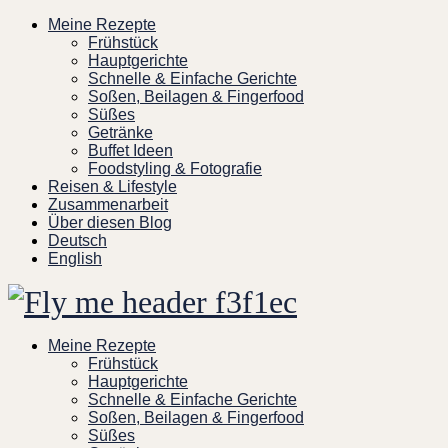
Skip
Meine Rezepte
to
Frühstück
content
Hauptgerichte
Schnelle & Einfache Gerichte
Soßen, Beilagen & Fingerfood
Süßes
Getränke
Buffet Ideen
Foodstyling & Fotografie
Reisen & Lifestyle
Zusammenarbeit
Über diesen Blog
Deutsch
English
Meine Rezepte
Frühstück
Hauptgerichte
Schnelle & Einfache Gerichte
Soßen, Beilagen & Fingerfood
Süßes