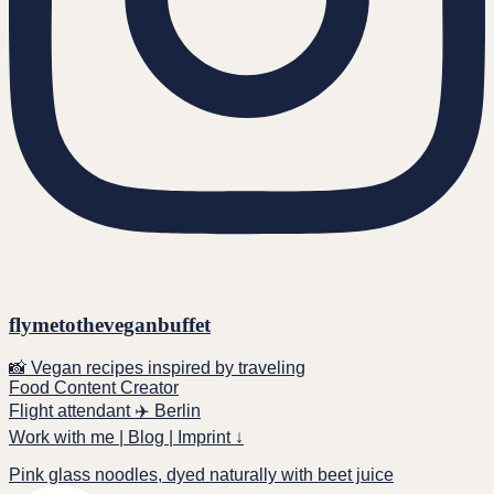
flymetotheveganbuffet
📸 Vegan recipes inspired by traveling
Food Content Creator
Flight attendant ✈️ Berlin
Work with me | Blog | Imprint ↓
Pink glass noodles, dyed naturally with beet juice