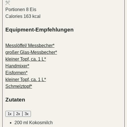
Portionen
8
Eis
Calories
163
kcal
Equipment-Empfehlungen
Messlöffel/ Messbecher*
großer Glas-Messbecher*
kleiner Topf, ca. 1 L*
Handmixer*
Eisformen*
kleiner Topf, ca. 1 L*
Schmelztopf*
Zutaten
1x
2x
3x
200
ml
Kokosmilch