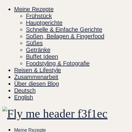
Skip
Meine Rezepte
to
Frühstück
content
Hauptgerichte
Schnelle & Einfache Gerichte
Soßen, Beilagen & Fingerfood
Süßes
Getränke
Buffet Ideen
Foodstyling & Fotografie
Reisen & Lifestyle
Zusammenarbeit
Über diesen Blog
Deutsch
English
Meine Rezepte