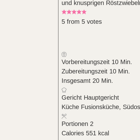
und knusprigen Röstzwiebeln
5
from
5
votes
Minute
Vorbereitungszeit
10
Min.
Minuten
Zubereitungszeit
10
Min.
Minuten
Insgesamt
20
Min.
Gericht
Hauptgericht
Küche
Fusionsküche, Südosta
Portionen
2
Calories
551
kcal