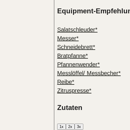
Equipment-Empfehlu
Salatschleuder*
Messer*
Schneidebrett*
Bratpfanne*
Pfannenwender*
Messlöffel/ Messbecher*
Reibe*
Zitruspresse*
Zutaten
1x
2x
3x