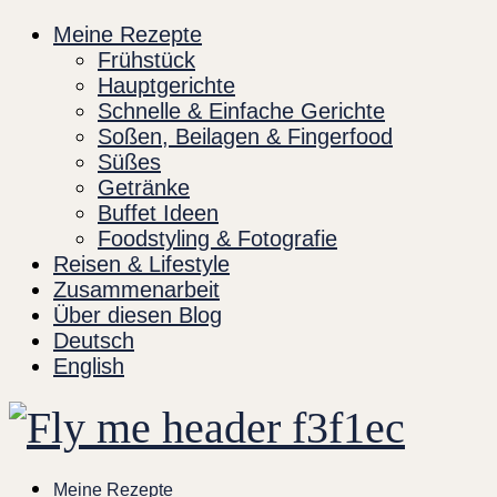
Skip
Meine Rezepte
to
Frühstück
content
Hauptgerichte
Schnelle & Einfache Gerichte
Soßen, Beilagen & Fingerfood
Süßes
Getränke
Buffet Ideen
Foodstyling & Fotografie
Reisen & Lifestyle
Zusammenarbeit
Über diesen Blog
Deutsch
English
Meine Rezepte