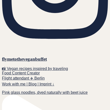
flymetotheveganbuffet
📸 Vegan recipes inspired by traveling
Food Content Creator
Flight attendant ✈️ Berlin
Work with me | Blog | Imprint ↓
Pink glass noodles, dyed naturally with beet juice