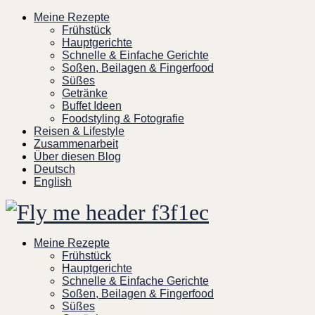
Skip
Meine Rezepte
to
Frühstück
content
Hauptgerichte
Schnelle & Einfache Gerichte
Soßen, Beilagen & Fingerfood
Süßes
Getränke
Buffet Ideen
Foodstyling & Fotografie
Reisen & Lifestyle
Zusammenarbeit
Über diesen Blog
Deutsch
English
Meine Rezepte
Frühstück
Hauptgerichte
Schnelle & Einfache Gerichte
Soßen, Beilagen & Fingerfood
Süßes