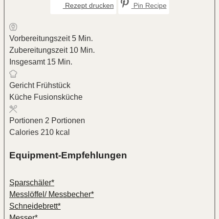
Rezept drucken
Pin Recipe
Minuten
Vorbereitungszeit
5
Min.
Minuten
Zubereitungszeit
10
Min.
Minuten
Insgesamt
15
Min.
Gericht
Frühstück
Küche
Fusionsküche
Portionen
2
Portionen
Calories
210
kcal
Equipment-Empfehlungen
Sparschäler*
Messlöffel/ Messbecher*
Schneidebrett*
Messer*