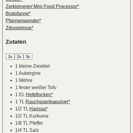
Zerkleinerer/ Mini Food Processor*
Bratpfanne*
Pfannenwender*
Zitruspresse*
Zutaten
1x
2x
3x
1
kleine Zwiebel
1
Aubergine
1
Möhre
1
fester weißer Tofu
1
EL
Hefeflocken*
1
TL
Rauchpaprikapulver*
1/2
TL
Harissa*
1/2
TL
Kurkuma
1/8
TL
Pfeffer
1/4
TL
Salz