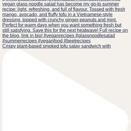
Crispy plant-based smoked tofu satay sandwich with