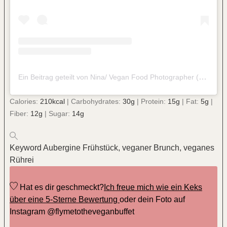
Ein Beitrag geteilt von Nina/ Vegan Food Photographer (@flymetotheveganbuffet)
Calories:
210
kcal
|
Carbohydrates:
30
g
|
Protein:
15
g
|
Fat:
5
g
|
Fiber:
12
g
|
Sugar:
14
g
Keyword
Aubergine Frühstück, veganer Brunch, veganes
Rührei
Hat es dir geschmeckt?
Ich freue mich wie ein Keks
über eine 5-Sterne Bewertung
oder dein Foto auf
Instagram @flymetotheveganbuffet