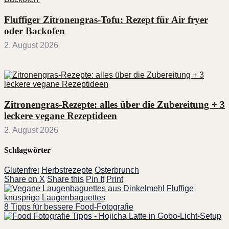
Fluffiger Zitronengras-Tofu: Rezept für Air fryer
oder Backofen
2. August 2026
Zitronengras-Rezepte: alles über die Zubereitung + 3
leckere vegane Rezeptideen
2. August 2026
Schlagwörter
Glutenfrei
Herbstrezepte
Osterbrunch
Share on X
Share this
Pin It
Print
Fluffige
knusprige Laugenbaguettes
8 Tipps für bessere Food-Fotografie