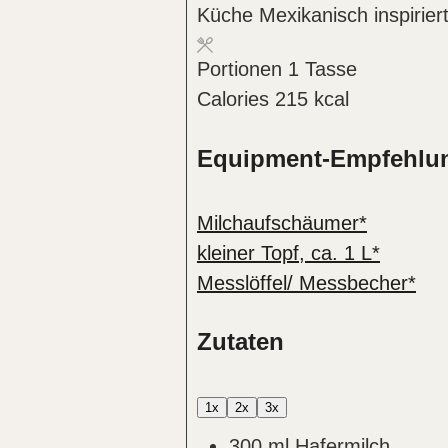
Küche
Mexikanisch inspirier
Portionen
1
Tasse
Calories
215
kcal
Equipment-Empfehlu
Milchaufschäumer*
kleiner Topf, ca. 1 L*
Messlöffel/ Messbecher*
Zutaten
1x
2x
3x
300
ml
Hafermilch