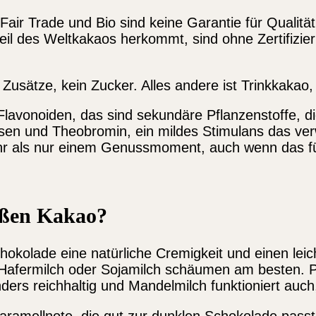
Fair Trade und Bio sind keine Garantie für Qualitä
l des Weltkakaos herkommt, sind ohne Zertifizieru
e Zusätze, kein Zucker. Alles andere ist Trinkkakao
Flavonoiden, das sind sekundäre Pflanzenstoffe, di
 und Theobromin, ein mildes Stimulans das verwan
hr als nur einem Genussmoment, auch wenn das fü
ißen Kakao?
Schokolade eine natürliche Cremigkeit und einen le
a-Hafermilch oder Sojamilch schäumen am besten. 
ders reichhaltig und Mandelmilch funktioniert auc
Karamellnote, die gut zur dunklen Schokolade pass