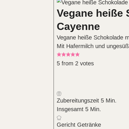
Vegane heiße S
Cayenne
Vegane heiße Schokolade mit 
Mit Hafermilch und ungesüß
5
from
2
votes
Minuten
Zubereitungszeit
5
Min.
Minuten
Insgesamt
5
Min.
Gericht
Getränke