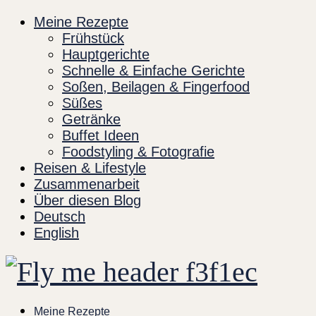
Skip
Meine Rezepte
to
Frühstück
content
Hauptgerichte
Schnelle & Einfache Gerichte
Soßen, Beilagen & Fingerfood
Süßes
Getränke
Buffet Ideen
Foodstyling & Fotografie
Reisen & Lifestyle
Zusammenarbeit
Über diesen Blog
Deutsch
English
Meine Rezepte